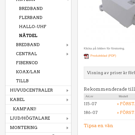
BREDBAND
FLERBAND
HALLO-UHF
NÄTDEL
BREDBAND
Klicka på bilden för förstoring.
CENTRAL
Produktblad (PDF)
FIBERNOD
KOAX/LAN
Visning av priser är för
TILLB
Rekommenderade til
HUVUDCENTRALER
Art.nr
Modell
KABEL
115-07
» FÖRST
KAMPANJ!
186-07
» FÖRST
LJUD/HÖGTALARE
Tipsa en vän
MONTERING