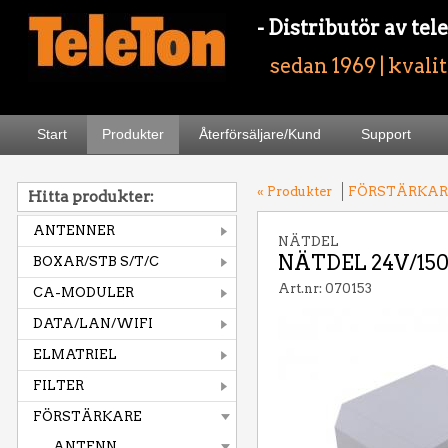
- Distributör av t
sedan 1969 | kvali
Start
Produkter
Återförsäljare/Kund
Support
« Produkter
FÖRSTÄRKAR
Hitta produkter:
ANTENNER
NÄTDEL
NÄTDEL 24V/15
BOXAR/STB S/T/C
Art.nr: 070153
CA-MODULER
DATA/LAN/WIFI
ELMATRIEL
FILTER
FÖRSTÄRKARE
ANTENN