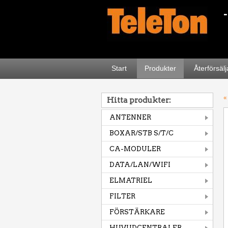
Start
Produkter
Återförsäl
«
Hitta produkter:
ANTENNER
BOXAR/STB S/T/C
CA-MODULER
DATA/LAN/WIFI
ELMATRIEL
FILTER
FÖRSTÄRKARE
HUVUDCENTRALER