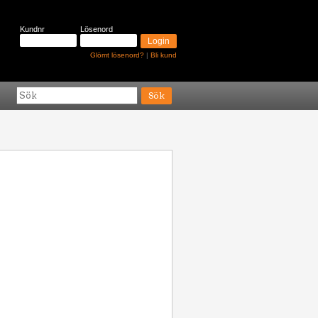
Kundnr
Lösenord
Glömt lösenord?
|
Bli kund