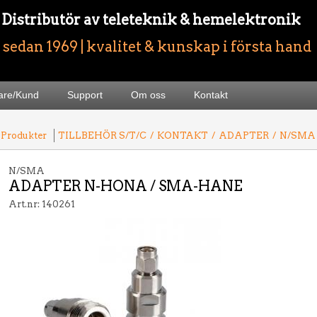
- Distributör av teleteknik & hemelektronik
sedan 1969 | kvalitet & kunskap i första hand
jare/Kund
Support
Om oss
Kontakt
 Produkter
TILLBEHÖR S/T/C
/
KONTAKT
/
ADAPTER
/
N/SMA
N/SMA
ADAPTER N-HONA / SMA-HANE
Art.nr: 140261