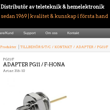
- Distributör av teleteknik & hemelektronik
sedan 1969 | kvalitet & kunskap i första hand
jare/Kund
Support
Om oss
Kontakt
 Produkter
TILLBEHÖR S/T/C
/
KONTAKT
/
ADAPTER
/
PG11/F
PG11/F
ADAPTER PG11 / F-HONA
Art.nr: 316-10