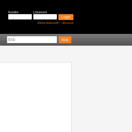
Kundnr
Lösenord
Glömt lösenord?
|
Bli kund