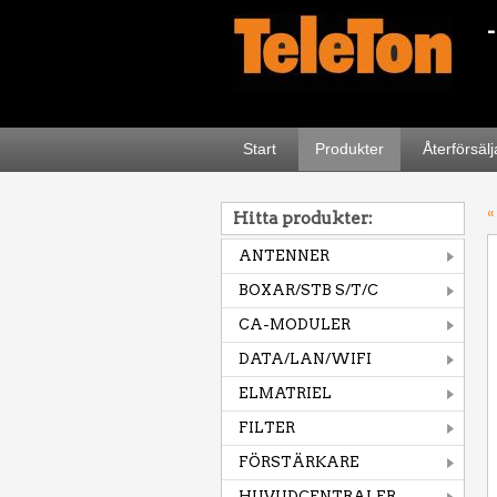
Start
Produkter
Återförsäl
«
Hitta produkter:
ANTENNER
BOXAR/STB S/T/C
CA-MODULER
DATA/LAN/WIFI
ELMATRIEL
FILTER
FÖRSTÄRKARE
HUVUDCENTRALER