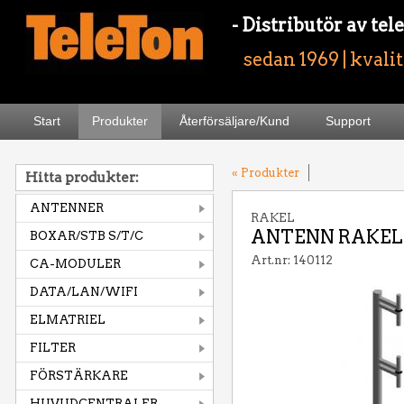
- Distributör av t
sedan 1969 | kvali
Start
Produkter
Återförsäljare/Kund
Support
« Produkter
Hitta produkter:
ANTENNER
RAKEL
ANTENN RAKEL 3
BOXAR/STB S/T/C
Art.nr: 140112
CA-MODULER
DATA/LAN/WIFI
ELMATRIEL
FILTER
FÖRSTÄRKARE
HUVUDCENTRALER