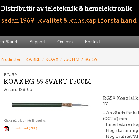
- Distributör av teleteknik & hemelektronik
sedan 1969 | kvalitet & kunskap i första hand
jare/Kund
Support
Om oss
Kontakt
 Produkter
KABEL
/
KOAX
/
75OHM
/
RG-59
RG-59
KOAX RG-59 SVART T500M
Art.nr: 128-05
RG59 Koaxialka
17
- Används för k
(CCTV) mm
Klicka på bilden för förstoring.
- Innerledare i k
Produktblad (PDF)
- Hög skärmning f
- Hög kvalitet "