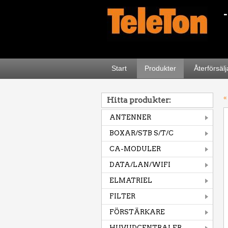
Start
Produkter
Återförsäl
«
Hitta produkter:
ANTENNER
BOXAR/STB S/T/C
CA-MODULER
DATA/LAN/WIFI
ELMATRIEL
FILTER
FÖRSTÄRKARE
HUVUDCENTRALER