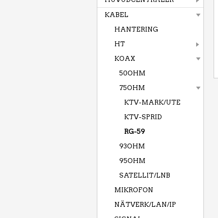
KABEL
HANTERING
HT
KOAX
50OHM
75OHM
KTV-MARK/UTE
KTV-SPRID
RG-59
93OHM
95OHM
SATELLIT/LNB
MIKROFON
NÄTVERK/LAN/IP