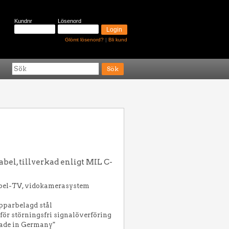
Kundnr
Lösenord
Glömt lösenord?
|
Bli kund
bel, tillverkad enligt MIL C-
abel-TV, vidokamerasystem
opparbelagd stål
ör störningsfri signalöverföring
Made in Germany"