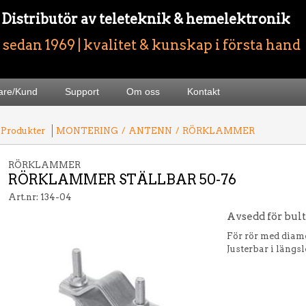
- Distributör av teleteknik & hemelektronik
sedan 1969 | kvalitet & kunskap i första hand
jare/Kund
Support
Om oss
Kontakt
 Produkter
MONTERING
/
ANTENN
/
RÖRKLAMMER
RÖRKLAMMER
RÖRKLAMMER STÄLLBAR 50-76
Art.nr: 134-04
Avsedd för bult
För rör med diam
Justerbar i längs