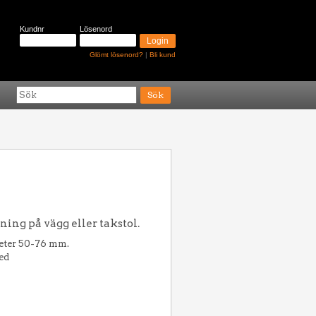
Kundnr
Lösenord
Glömt lösenord?
|
Bli kund
ning på vägg eller takstol.
eter 50-76 mm.
led