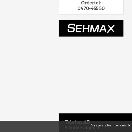
Ordertel:
0470-455 50
Teleton AB
Vi använder cookies för
Sjöuddevägen 3