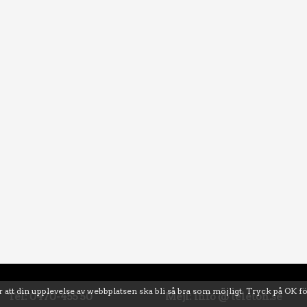
 att din upplevelse av webbplatsen ska bli så bra som möjligt. Tryck på OK f
Tel: 0470-455 50
Mejl: info @ teleton.se