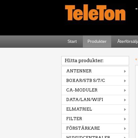
Start
Produkter
Återförsäl
«
Hitta produkter:
ANTENNER
BOXAR/STB S/T/C
CA-MODULER
DATA/LAN/WIFI
ELMATRIEL
FILTER
FÖRSTÄRKARE
HUVUDCENTRALER