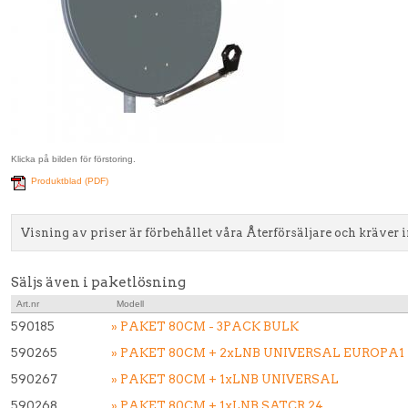
Klicka på bilden för förstoring.
Produktblad (PDF)
Visning av priser är förbehållet våra Återförsäljare och kräver 
Säljs även i paketlösning
Art.nr
Modell
590185
» PAKET 80CM - 3PACK BULK
590265
» PAKET 80CM + 2xLNB UNIVERSAL EUROPA1
590267
» PAKET 80CM + 1xLNB UNIVERSAL
590268
» PAKET 80CM + 1xLNB SATCR 24