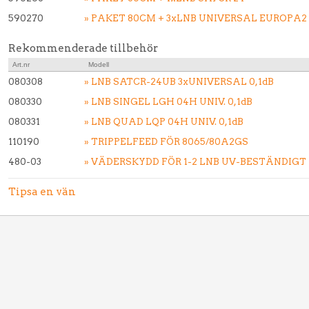
590270
» PAKET 80CM + 3xLNB UNIVERSAL EUROPA2
Rekommenderade tillbehör
Art.nr
Modell
080308
» LNB SATCR-24UB 3xUNIVERSAL 0,1dB
080330
» LNB SINGEL LGH 04H UNIV. 0,1dB
080331
» LNB QUAD LQP 04H UNIV. 0,1dB
110190
» TRIPPELFEED FÖR 8065/80A2GS
480-03
» VÄDERSKYDD FÖR 1-2 LNB UV-BESTÄNDIGT
Tipsa en vän