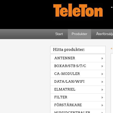
Start
Produkter
Återförsäl
«
Hitta produkter:
ANTENNER
BOXAR/STB S/T/C
CA-MODULER
DATA/LAN/WIFI
ELMATRIEL
FILTER
FÖRSTÄRKARE
HUVUDCENTRALER