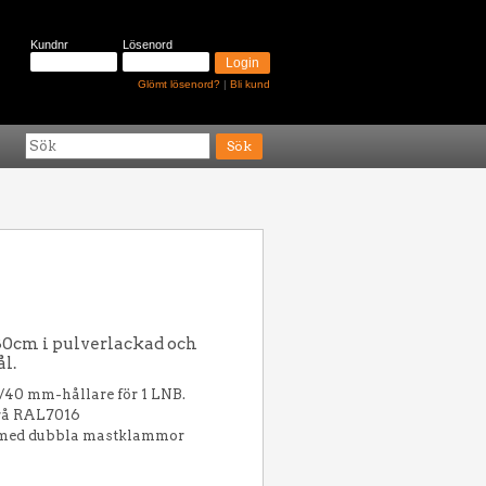
Kundnr
Lösenord
Glömt lösenord?
|
Bli kund
80cm i pulverlackad och
ål.
/40 mm-hållare för 1 LNB.
grå RAL7016
med dubbla mastklammor