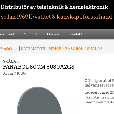
- Distributör av teleteknik & hemelektronik
sedan 1969 | kvalitet & kunskap i första hand
jare/Kund
Support
Om oss
Kontakt
 Produkter
SATELLIT/TILLBEHÖR
/
PARABOL
/
SKÅLAR
SKÅLAR
PARABOL 80CM 8080A2GS
Art.nr: 110185
Offsetparabol 
galvaniserat st
Levereras med 23
Färg: Anthracit
Snabbmonterad 