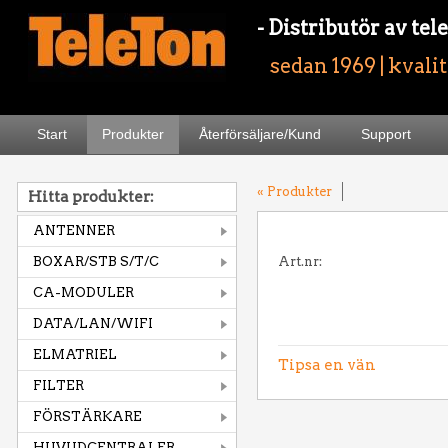
- Distributör av t
sedan 1969 | kvali
Start
Produkter
Återförsäljare/Kund
Support
« Produkter
Hitta produkter:
ANTENNER
BOXAR/STB S/T/C
Art.nr:
CA-MODULER
DATA/LAN/WIFI
ELMATRIEL
Tipsa en vän
FILTER
FÖRSTÄRKARE
HUVUDCENTRALER