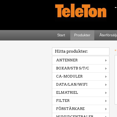
Start
Produkter
Återförsäl
«
Hitta produkter:
ANTENNER
BOXAR/STB S/T/C
CA-MODULER
DATA/LAN/WIFI
ELMATRIEL
FILTER
FÖRSTÄRKARE
HUVUDCENTRALER