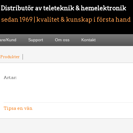
- Distributör av teleteknik & hemelektronik
sedan 1969 | kvalitet & kunskap i första hand
jare/Kund
Support
Om oss
Kontakt
 Produkter
Art.nr:
Tipsa en vän