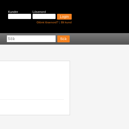
Kundnr
Lösenord
Glömt lösenord?
|
Bli kund