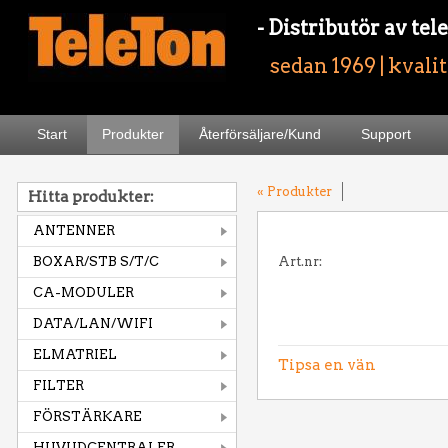
- Distributör av t
sedan 1969 | kvali
Start
Produkter
Återförsäljare/Kund
Support
« Produkter
Hitta produkter:
ANTENNER
BOXAR/STB S/T/C
Art.nr:
CA-MODULER
DATA/LAN/WIFI
ELMATRIEL
Tipsa en vän
FILTER
FÖRSTÄRKARE
HUVUDCENTRALER