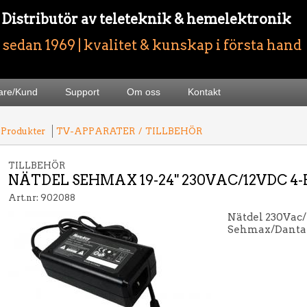
- Distributör av teleteknik & hemelektronik
sedan 1969 | kvalitet & kunskap i första hand
jare/Kund
Support
Om oss
Kontakt
 Produkter
TV-APPARATER
/
TILLBEHÖR
TILLBEHÖR
NÄTDEL SEHMAX 19-24" 230VAC/12VDC 4-
Art.nr: 902088
Nätdel 230Vac/
Sehmax/Danta