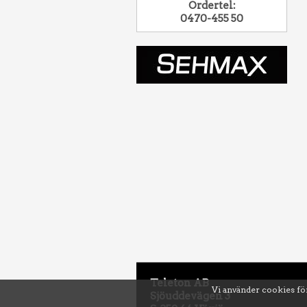
Ordertel:
0470-455 50
Teleton AB
Vi använder cookies för
Sjöuddevägen 3