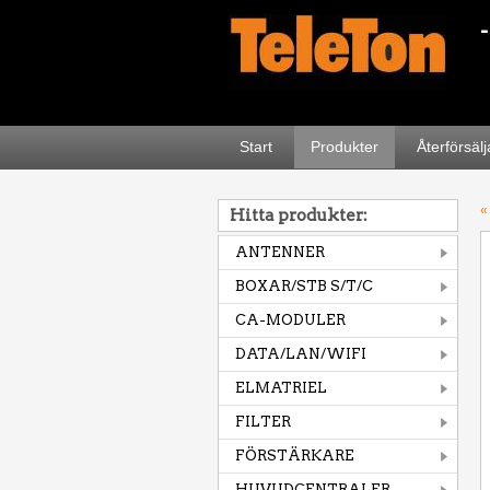
Start
Produkter
Återförsäl
«
Hitta produkter:
ANTENNER
BOXAR/STB S/T/C
CA-MODULER
DATA/LAN/WIFI
ELMATRIEL
FILTER
FÖRSTÄRKARE
HUVUDCENTRALER