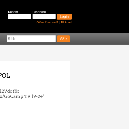
Kundnr
Lösenord
Glömt lösenord?
|
Bli kund
POL
12Vdc för
x/GoCamp TV 19-24"