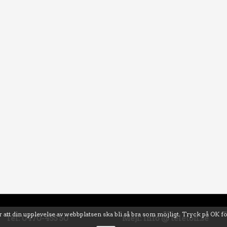
 att din upplevelse av webbplatsen ska bli så bra som möjligt. Tryck på OK f
Tel: 0470-455 50
Mejl: info @ teleton.se