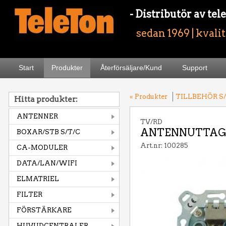
- Distributör av t
sedan 1969 | kvali
Start
Produkter
Återförsäljare/Kund
Support
« Produkter
TILLBEHÖR S/
Hitta produkter:
ANTENNER
TV/RD
ANTENNUTTAG 
BOXAR/STB S/T/C
Art.nr: 100285
CA-MODULER
DATA/LAN/WIFI
ELMATRIEL
FILTER
FÖRSTÄRKARE
HUVUDCENTRALER