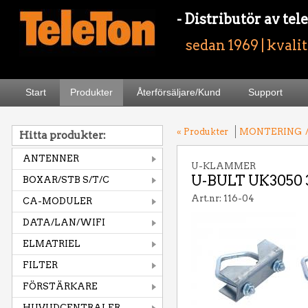
- Distributör av t
sedan 1969 | kvali
Start
Produkter
Återförsäljare/Kund
Support
« Produkter
MONTERING
Hitta produkter:
ANTENNER
U-KLAMMER
U-BULT UK3050 
BOXAR/STB S/T/C
Art.nr: 116-04
CA-MODULER
DATA/LAN/WIFI
ELMATRIEL
FILTER
FÖRSTÄRKARE
HUVUDCENTRALER