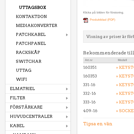
UTTAGSBOX
Klicka på bilden för förstoring.
KONTAKTDON
Produktblad (PDF)
MEDIAKONVERTER
PATCHKABEL
Visning av priser är för
PATCHPANEL
RACKSKÅP
Rekommenderade til
Art.nr
Modell
SWITCHAR
160351
» KEYS
UTTAG
160353
» KEYS
WIFI
331-16
» KEYS
ELMATRIEL
332-16
» KEYS
FILTER
333-16
» KEYS
FÖRSTÄRKARE
409-16
» SOCKE
HUVUDCENTRALER
Tipsa en vän
KABEL