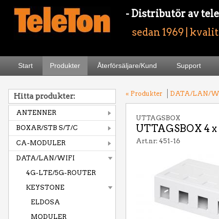
- Distributör av t
sedan 1969 | kvali
Start
Produkter
Återförsäljare/Kund
Support
« Produkter
DATA/LAN/W
Hitta produkter:
ANTENNER
UTTAGSBOX
UTTAGSBOX 4 x
BOXAR/STB S/T/C
Art.nr: 451-16
CA-MODULER
DATA/LAN/WIFI
4G-LTE/5G-ROUTER
KEYSTONE
ELDOSA
MODULER