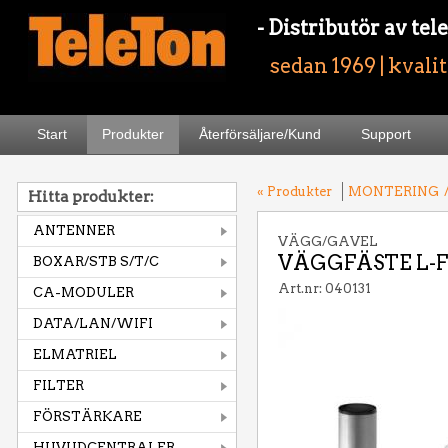
- Distributör av t
sedan 1969 | kvali
Start
Produkter
Återförsäljare/Kund
Support
« Produkter
MONTERING
Hitta produkter:
ANTENNER
VÄGG/GAVEL
VÄGGFÄSTE L-
BOXAR/STB S/T/C
Art.nr: 040131
CA-MODULER
DATA/LAN/WIFI
ELMATRIEL
FILTER
FÖRSTÄRKARE
HUVUDCENTRALER