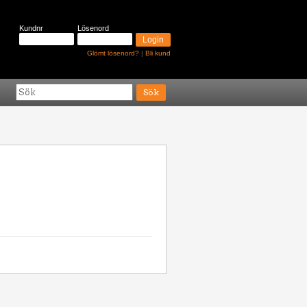
Kundnr
Lösenord
Glömt lösenord?
|
Bli kund