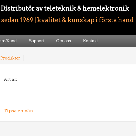
- Distributör av teleteknik & hemelektronik
sedan 1969 | kvalitet & kunskap i första hand
jare/Kund
Support
Om oss
Kontakt
 Produkter
Art.nr:
Tipsa en vän