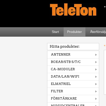
Start
Produkter
Återförsäl
«
Hitta produkter:
ANTENNER
BOXAR/STB S/T/C
CA-MODULER
DATA/LAN/WIFI
ELMATRIEL
FILTER
FÖRSTÄRKARE
HUVUDCENTRALER