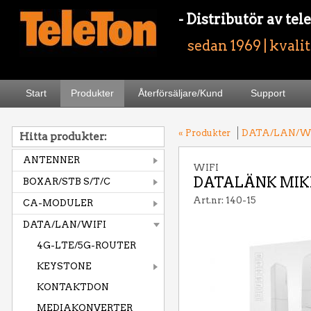
- Distributör av t
sedan 1969 | kvali
Start
Produkter
Återförsäljare/Kund
Support
« Produkter
DATA/LAN/W
Hitta produkter:
ANTENNER
WIFI
DATALÄNK MIK
BOXAR/STB S/T/C
Art.nr: 140-15
CA-MODULER
DATA/LAN/WIFI
4G-LTE/5G-ROUTER
KEYSTONE
KONTAKTDON
MEDIAKONVERTER