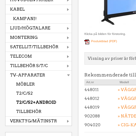
KABEL
KAMPANJ!
LJUD/HÖGTALARE
Klicka på bilden för förstoring.
MONTERING
Produktblad (PDF)
SATELLIT/TILLBEHÖR
TELECOM
Visning av priser är för
TILLBEHÖR S/T/C
Rekommenderade til
TV-APPARATER
Art.nr
Modell
MÖBLER
448011
» VÄGGF
T2/C/S2
448012
» VÄGG
T2/C/S2+ANDROID
448019
» VÄGG
TILLBEHÖR
902088
» NÄTDE
VERKTYG/MÄTINSTR
904020
» CIG-K