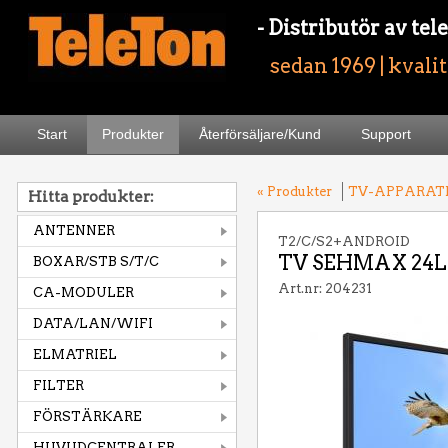
- Distributör av t
sedan 1969 | kvali
Start
Produkter
Återförsäljare/Kund
Support
« Produkter
TV-APPARAT
Hitta produkter:
ANTENNER
T2/C/S2+ANDROID
TV SEHMAX 24L
BOXAR/STB S/T/C
Art.nr: 204231
CA-MODULER
DATA/LAN/WIFI
ELMATRIEL
FILTER
FÖRSTÄRKARE
HUVUDCENTRALER