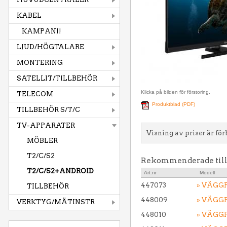
KABEL
KAMPANJ!
LJUD/HÖGTALARE
MONTERING
SATELLIT/TILLBEHÖR
Klicka på bilden för förstoring.
TELECOM
Produktblad (PDF)
TILLBEHÖR S/T/C
TV-APPARATER
Visning av priser är för
MÖBLER
T2/C/S2
Rekommenderade til
T2/C/S2+ANDROID
Art.nr
Modell
447073
» VÄGG
TILLBEHÖR
448009
» VÄGGF
VERKTYG/MÄTINSTR
448010
» VÄGG