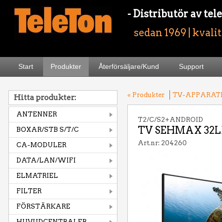
- Distributör av t
sedan 1969 | kvali
Start
Produkter
Återförsäljare/Kund
Support
« Produkter
TV-APPARAT
Hitta produkter:
ANTENNER
T2/C/S2+ANDROID
TV SEHMAX 32L
BOXAR/STB S/T/C
Art.nr: 204260
CA-MODULER
DATA/LAN/WIFI
ELMATRIEL
FILTER
FÖRSTÄRKARE
HUVUDCENTRALER