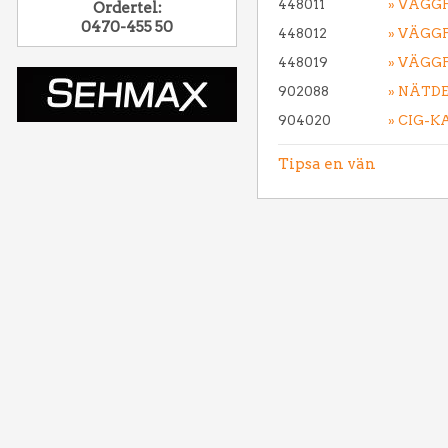
448011
» VÄGGF
Ordertel:
0470-455 50
448012
» VÄGG
448019
» VÄGG
902088
» NÄTDE
904020
» CIG-K
Tipsa en vän