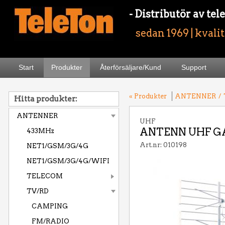
- Distributör av t
sedan 1969 | kvali
Start
Produkter
Återförsäljare/Kund
Support
« Produkter
ANTENNER
/
Hitta produkter:
ANTENNER
UHF
ANTENN UHF GA
433MHz
Art.nr: 010198
NET1/GSM/3G/4G
NET1/GSM/3G/4G/WIFI
TELECOM
TV/RD
CAMPING
FM/RADIO