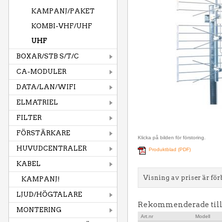
KAMPANJ/PAKET
KOMBI-VHF/UHF
UHF
BOXAR/STB S/T/C
CA-MODULER
DATA/LAN/WIFI
ELMATRIEL
FILTER
FÖRSTÄRKARE
Klicka på bilden för förstoring.
HUVUDCENTRALER
Produktblad (PDF)
KABEL
Visning av priser är för
KAMPANJ!
LJUD/HÖGTALARE
Rekommenderade til
MONTERING
Art.nr
Modell